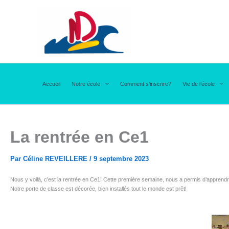
Aller
au
contenu
Accueil
Notre école
Comment s’inscrire?
Vie de l’école
La rentrée en Ce1
Par
Céline REVEILLERE
/
9 septembre 2023
Nous y voilà, c’est la rentrée en Ce1! Cette première semaine, nous a permis d’apprendre 
Notre porte de classe est décorée, bien installés tout le monde est prêt!