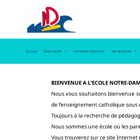
Aller
au
contenu
Accueil
Notre école
Comment s’inscrire?
Vie de l’école
BIENVENUE A L’ECOLE NOTRE-DAM
Nous vous souhaitons bienvenue sur
de l’enseignement catholique sous co
Toujours à la recherche de pédagog
Nous sommes une école où les parent
Vous trouverez sur ce site Internet